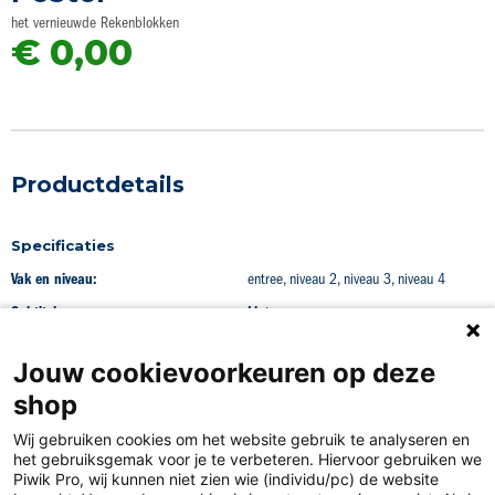
begin
het vernieuwde Rekenblokken
van
€ 0,00
de
afbeeldingen-
gallerij
Productdetails
Specificaties
Vak en niveau:
entree, niveau 2, niveau 3, niveau 4
Subtitel:
Maten
Jouw cookievoorkeuren op deze
shop
Wij gebruiken cookies om het website gebruik te analyseren en
het gebruiksgemak voor je te verbeteren. Hiervoor gebruiken we
Piwik Pro, wij kunnen niet zien wie (individu/pc) de website