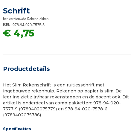
naar
Schrift
het
begin
het vernieuwde Rekenblokken
van
ISBN: 978-94-020-7575-5
de
€ 4,75
afbeeldingen-
gallerij
Productdetails
Het Slim Rekenschrift is een ruitjesschrift met
ingebouwde rekenhulp. Rekenen op papier is slim. De
leerling ziet zijn/haar rekenstappen en de docent ook. Dit
artikel is onderdeel van combipakketten: 978-94-020-
7577-9 (9789402075779) en 978-94-020-7578-6
(9789402075786).
Specificaties