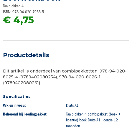
begin
Taalblokken 4
van
ISBN: 978-94-020-7955-5
de
€ 4,75
afbeeldingen-
gallerij
Productdetails
Dit artikel is onderdeel van combipakketten: 978-94-020-
8025-4 (9789402080254), 978-94-020-8026-1
(9789402080261).
Specificaties
Vak en niveau:
Duits A1
Behorend bij leerlingpakket:
Taalblokken 4 combipakket (boek +
licentie) boek Duits A1 licentie 12
maanden