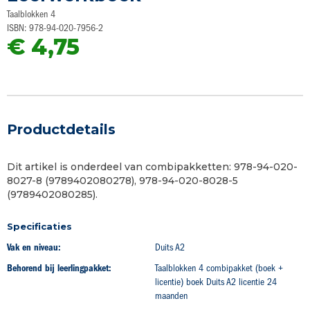
begin
Taalblokken 4
van
ISBN: 978-94-020-7956-2
de
€ 4,75
afbeeldingen-
gallerij
Productdetails
Dit artikel is onderdeel van combipakketten: 978-94-020-
8027-8 (9789402080278), 978-94-020-8028-5
(9789402080285).
Specificaties
Vak en niveau:
Duits A2
Behorend bij leerlingpakket:
Taalblokken 4 combipakket (boek +
licentie) boek Duits A2 licentie 24
maanden