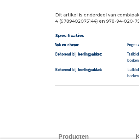
begin
van
Dit artikel is onderdeel van combip
de
4 (9789402075144) en 978-94-020-75
afbeeldingen-
gallerij
Specificaties
Vak en niveau:
Engels
Behorend bij leerlingpakket:
Taalblo
boeken
Behorend bij leerlingpakket:
Taalblo
boeken
Producten
K