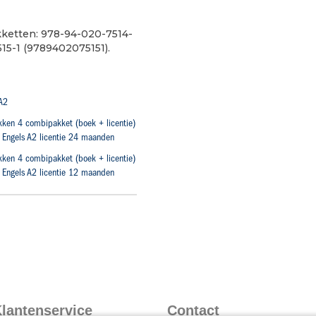
akketten: 978-94-020-7514-
15-1 (9789402075151).
 A2
kken 4 combipakket (boek + licentie)
 Engels A2 licentie 24 maanden
kken 4 combipakket (boek + licentie)
 Engels A2 licentie 12 maanden
lantenservice
Contact