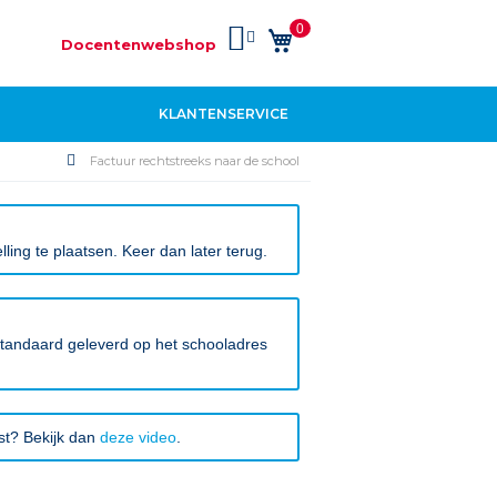
0
Winkelwagen
Docentenwebshop
KLANTENSERVICE
Factuur rechtstreeks naar de school
ing te plaatsen. Keer dan later terug.
 standaard geleverd op het schooladres
rst? Bekijk dan
deze video
.