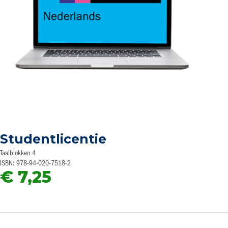
Ga
naar
Studentlicentie
het
begin
Taalblokken 4
van
ISBN: 978-94-020-7518-2
de
€ 7,25
afbeeldingen-
gallerij