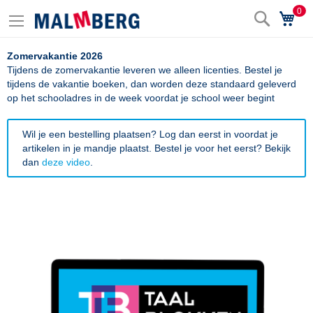
0
Zoek
Wi
Zomervakantie 2026
Tijdens de zomervakantie leveren we alleen licenties. Bestel je
tijdens de vakantie boeken, dan worden deze standaard geleverd
op het schooladres in de week voordat je school weer begint
Wil je een bestelling plaatsen? Log dan eerst in voordat je
artikelen in je mandje plaatst. Bestel je voor het eerst? Bekijk
dan
deze video
.
Ga
naar
het
einde
van
de
afbeeldingen-
gallerij