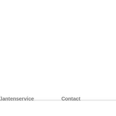
lantenservice
Contact
nformatie over inloggen
Contactformulier
nformatie over leveren
073 628 8788