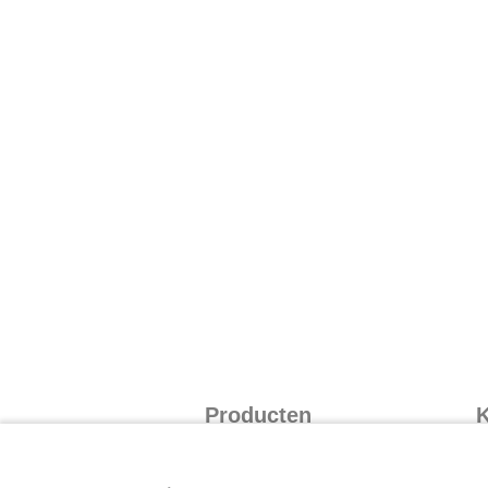
Producten
K
Taalblokken
I
Rekenblokken
I