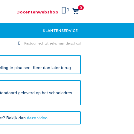
0
Winkelwagen
Docentenwebshop
KLANTENSERVICE
Factuur rechtstreeks naar de school
ing te plaatsen. Keer dan later terug.
 standaard geleverd op het schooladres
rst? Bekijk dan
deze video
.