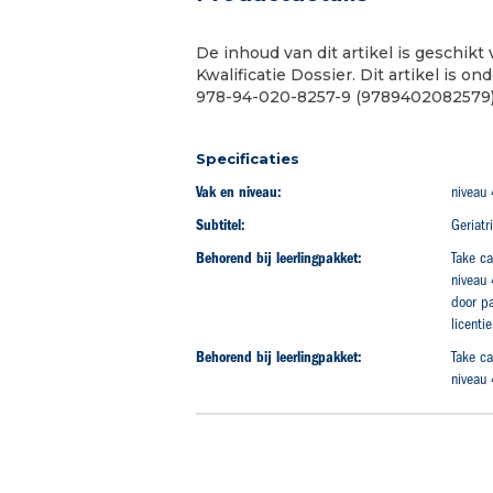
begin
van
De inhoud van dit artikel is geschikt
de
Kwalificatie Dossier. Dit artikel is 
afbeeldingen-
978-94-020-8257-9 (9789402082579)
gallerij
Specificaties
Vak en niveau:
niveau 
Subtitel:
Geriatr
Behorend bij leerlingpakket:
Take ca
niveau 
door p
licent
Behorend bij leerlingpakket:
Take ca
niveau 