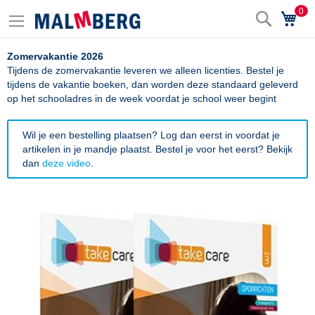
0
Zoek
Wi
Zomervakantie 2026
Tijdens de zomervakantie leveren we alleen licenties. Bestel je
tijdens de vakantie boeken, dan worden deze standaard geleverd
op het schooladres in de week voordat je school weer begint
Wil je een bestelling plaatsen? Log dan eerst in voordat je
artikelen in je mandje plaatst. Bestel je voor het eerst? Bekijk
dan
deze video
.
Ga
naar
het
einde
van
de
afbeeldingen-
gallerij