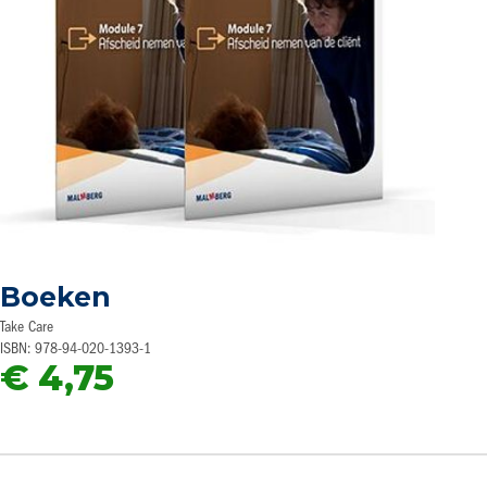
Ga
naar
Boeken
het
begin
Take Care
van
ISBN: 978-94-020-1393-1
de
€ 4,75
afbeeldingen-
gallerij