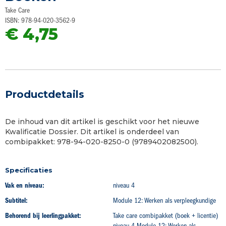
begin
Take Care
van
ISBN: 978-94-020-3562-9
de
€ 4,75
afbeeldingen-
gallerij
Productdetails
De inhoud van dit artikel is geschikt voor het nieuwe
Kwalificatie Dossier. Dit artikel is onderdeel van
combipakket: 978-94-020-8250-0 (9789402082500).
Specificaties
Vak en niveau:
niveau 4
Subtitel:
Module 12: Werken als verpleegkundige
Behorend bij leerlingpakket:
Take care combipakket (boek + licentie)
niveau 4 Module 12: Werken als