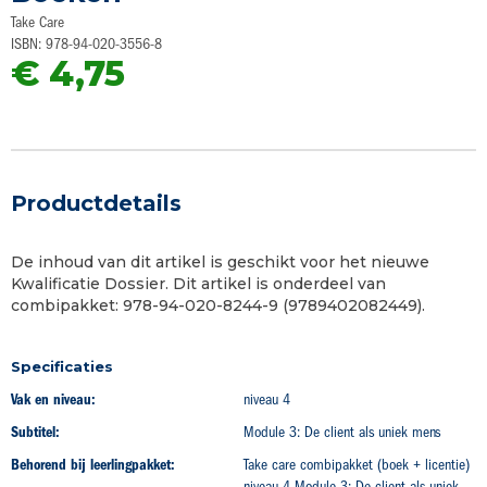
begin
Take Care
van
ISBN: 978-94-020-3556-8
de
€ 4,75
afbeeldingen-
gallerij
Productdetails
De inhoud van dit artikel is geschikt voor het nieuwe
Kwalificatie Dossier. Dit artikel is onderdeel van
combipakket: 978-94-020-8244-9 (9789402082449).
Specificaties
Vak en niveau:
niveau 4
Subtitel:
Module 3: De client als uniek mens
Behorend bij leerlingpakket:
Take care combipakket (boek + licentie)
niveau 4 Module 3: De client als uniek